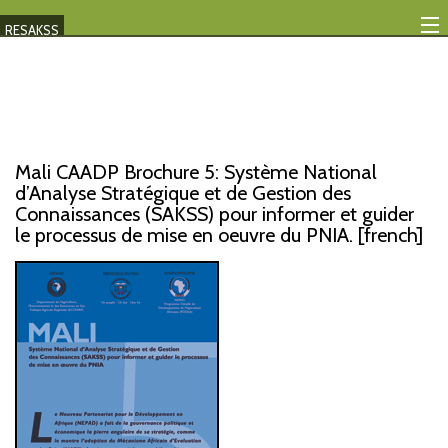
RESAKSS
Mapping And Data Tool
Monitoring Progress
Mutual Accountability
Mali CAADP Brochure 5: Système National
d’Analyse Stratégique et de Gestion des
eAtlas
Connaissances (SAKSS) pour informer et guider
le processus de mise en oeuvre du PNIA. [french]
Publications
Events
RESAKSS
AFRICA WIDE