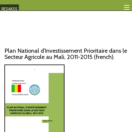
RESAKSS
Mapping And Data Tool
Monitoring Progress
Mutual Accountability
Plan National d'Investissement Prioritaire dans le
Secteur Agricole au Mali, 2011-2015 (french).
eAtlas
Publications
Events
RESAKSS
AFRICA WIDE